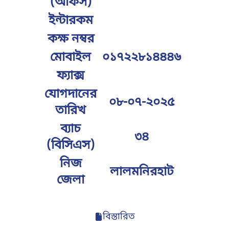
(অফিস)
ইন্টারকম
কক্ষ নম্বর
মোবাইল
০১৭২২৮১৪৪৪৬
ফ্যাক্স
যোগদানের
০৮-০৭-২০২৫
তারিখ
ব্যাচ
৩৪
(বিসিএস)
নিজ
লালমনিরহাট
জেলা
বিস্তারিত