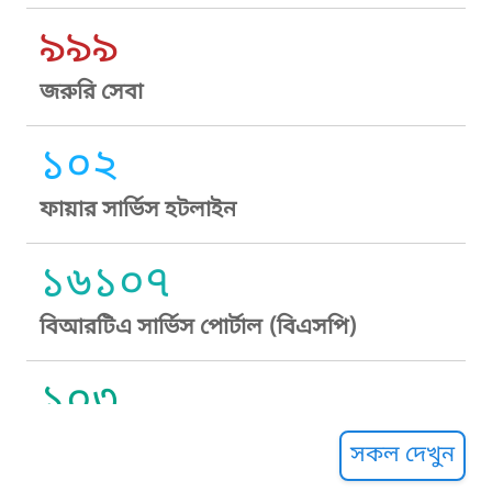
৯৯৯
জরুরি সেবা
১০২
ফায়ার সার্ভিস হটলাইন
১৬১০৭
বিআরটিএ সার্ভিস পোর্টাল (বিএসপি)
১০৩
সুপ্রীম কোর্ট হেল্পলাইন
সকল দেখুন