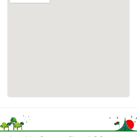
পাসপোর্ট বাতায়ন হটলাইন
১৬১৭১
বাংলাদেশ মুক্তিযোদ্ধা কল্যাণ ট্রাস্ট
১৬১৩৫
প্রবাসী কল সেন্টার
১৬৫৭৫
ই-জিপি ইমার্জেন্সি হটলাইন
১০০