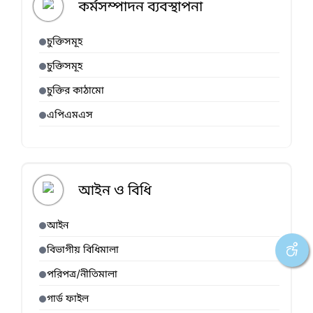
কর্মসম্পাদন ব্যবস্থাপনা
চুক্তিসমূহ
চুক্তিসমূহ
চুক্তির কাঠামো
এপিএমএস
আইন ও বিধি
আইন
বিভাগীয় বিধিমালা
পরিপত্র/নীতিমালা
গার্ড ফাইল